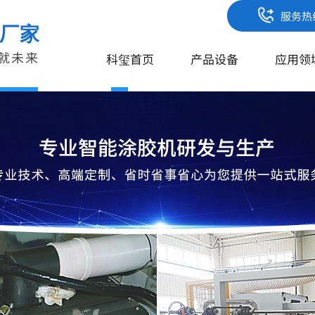
服务热
厂家
就未来
科玺首页
产品设备
应用领