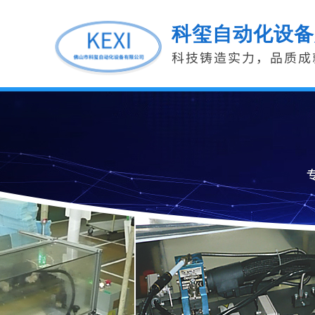
科玺自动化设备
科技铸造实力，品质成