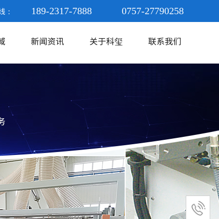
189-2317-7888
0757-27790258
线：
域
新闻资讯
关于科玺
联系我们